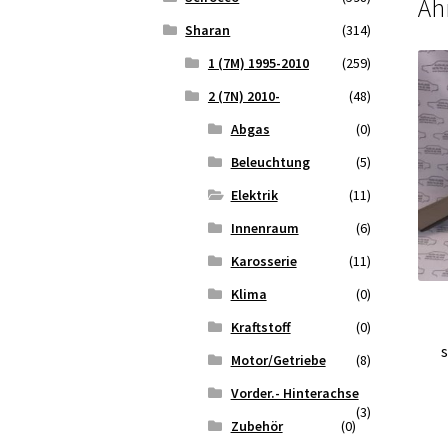
Äh
Sharan
(314)
1 (7M) 1995-2010
(259)
2 (7N) 2010-
(48)
Abgas
(0)
Beleuchtung
(5)
Elektrik
(11)
Innenraum
(6)
Karosserie
(11)
Klima
(0)
Kraftstoff
(0)
Motor/Getriebe
(8)
Vorder.- Hinterachse
(3)
Zubehör
(0)