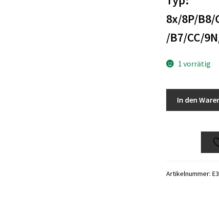
Typ:
8x/8P/B8/
/B7/CC/9N
1 vorrätig
Audi
In den Ware
A1/8x/A3/8P/A4
Caddy/3/4/Bus/
Lambdasonde
NOS
03G906262A
Menge
Artikelnummer:
E3