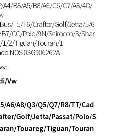
P/A4/B8/A5/B8/A6/C6/C7/A8/4D/
w
us/T5/T6/Crafter/Golf/Jetta/5/6
/B7/CC/Polo/9N/Scirocco/3/Shar
/1/2/Tiguan/Touran/1
de NOS 03G906262A
wSt.
di/Vw
A5/A6/A8/Q3/Q5/Q7/R8/TT/Cad
fter/Golf/Jetta/Passat/Polo/S
haran/Touareg/Tiguan/Touran