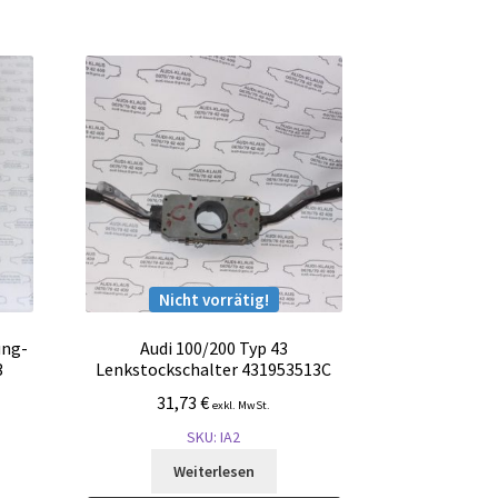
Nicht vorrätig!
ung-
Audi 100/200 Typ 43
3
Lenkstockschalter 431953513C
31,73
€
exkl. MwSt.
SKU: IA2
Weiterlesen