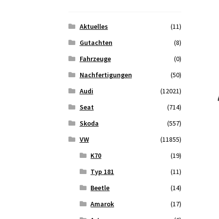
Aktuelles
(11)
Gutachten
(8)
Fahrzeuge
(0)
Nachfertigungen
(50)
Audi
(12021)
Seat
(714)
Skoda
(557)
VW
(11855)
K70
(19)
Typ 181
(11)
Beetle
(14)
Amarok
(17)