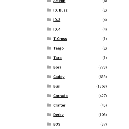
Arteon
(6)
ID. Buzz
(2)
ID.3
(4)
ID.4
(4)
T-Cross
(1)
Taigo
(2)
Taro
(1)
Bora
(773)
Caddy
(683)
Bus
(1368)
Corrado
(427)
Crafter
(45)
Derby
(108)
EOS
(37)