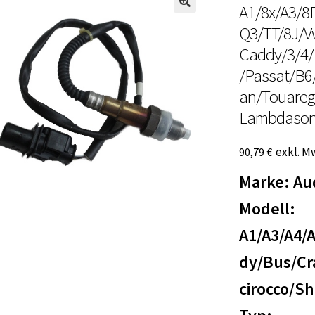
A1/8x/A3/8
Q3/TT/8J/V
Caddy/3/4/B
/Passat/B6
an/Touareg
Lambdason
exkl. M
90,79
€
Marke: Au
Modell:
A1/A3/A4/
dy/Bus/Cra
cirocco/S