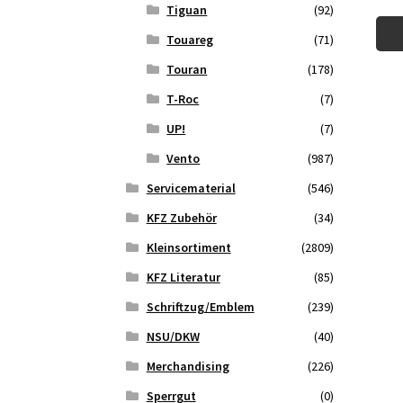
Tiguan
(92)
Touareg
(71)
Touran
(178)
T-Roc
(7)
UP!
(7)
Vento
(987)
Servicematerial
(546)
KFZ Zubehör
(34)
Kleinsortiment
(2809)
KFZ Literatur
(85)
Schriftzug/Emblem
(239)
NSU/DKW
(40)
Merchandising
(226)
Sperrgut
(0)