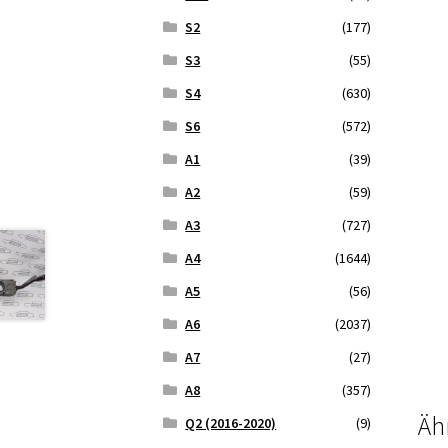
S2
(177)
S3
(55)
S4
(630)
S6
(572)
A1
(39)
A2
(59)
A3
(727)
A4
(1644)
A5
(56)
A6
(2037)
A7
(27)
A8
(357)
Äh
Q2 (2016-2020)
(9)