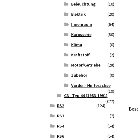
Beleuchtung
(10)
Elektrik
(20)
Innenraum
(64)
Karosserie
(80)
Klima
(0)
Kraftstoff
(2)
Motor/Getriebe
(28)
Zubehör
(0)
Vorder.- Hinterachse
(19)
C3 - Typ 44 (1983-1991)
(877)
RS2
(124)
Bes
RS3
(7)
RS4
(54)
RS6
(54)