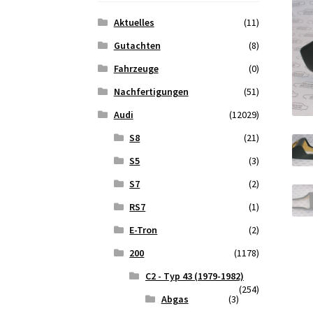
Aktuelles
(11)
Gutachten
(8)
Fahrzeuge
(0)
Nachfertigungen
(51)
Audi
(12029)
S8
(21)
S5
(3)
S7
(2)
RS7
(1)
E-Tron
(2)
200
(1178)
C2 - Typ 43 (1979-1982)
(254)
Abgas
(3)