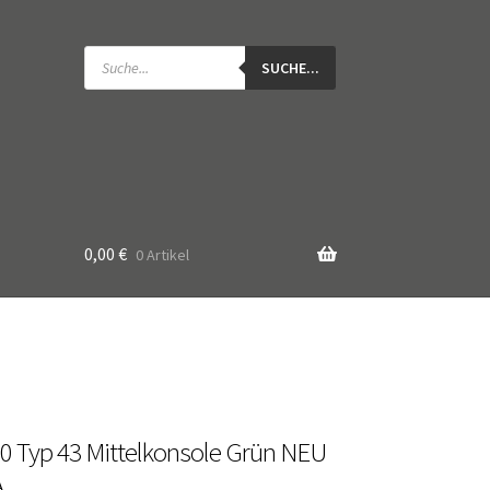
Products
search
SUCHE...
0,00
€
0 Artikel
0 Typ 43 Mittelkonsole Grün NEU
A