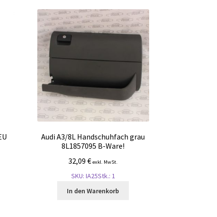
EU
Audi A3/8L Handschuhfach grau
8L1857095 B-Ware!
32,09
€
exkl. MwSt.
SKU: IA25
Stk.: 1
In den Warenkorb