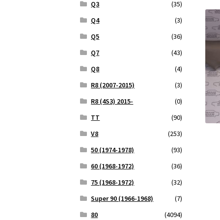
Q3
(35)
Q4
(3)
Q5
(36)
Q7
(43)
Q8
(4)
R8 (2007-2015)
(3)
R8 (4S3) 2015-
(0)
TT
(90)
V8
(253)
50 (1974-1978)
(93)
60 (1968-1972)
(36)
75 (1968-1972)
(32)
Super 90 (1966-1968)
(7)
80
(4094)