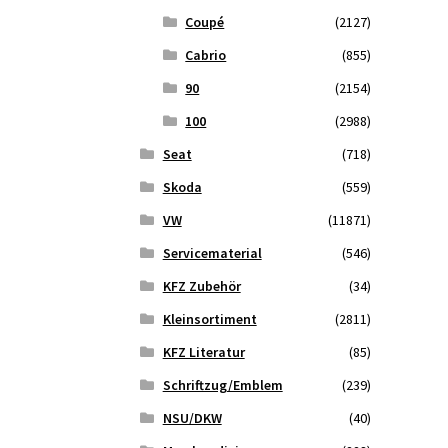
Coupé
(2127)
Cabrio
(855)
90
(2154)
100
(2988)
Seat
(718)
Skoda
(559)
VW
(11871)
Servicematerial
(546)
KFZ Zubehör
(34)
Kleinsortiment
(2811)
KFZ Literatur
(85)
Schriftzug/Emblem
(239)
NSU/DKW
(40)