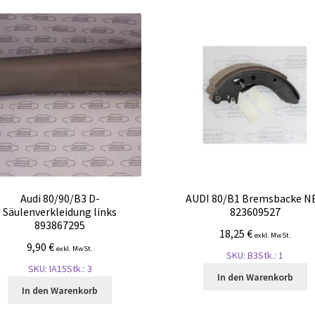
Audi 80/90/B3 D-
AUDI 80/B1 Bremsbacke N
Säulenverkleidung links
823609527
893867295
18,25
€
exkl. MwSt.
9,90
€
exkl. MwSt.
SKU: B3
Stk.: 1
SKU: IA15
Stk.: 3
In den Warenkorb
In den Warenkorb