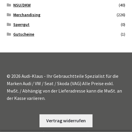
NSU/DKW
(40)
Zahlungsmöglichkeiten
Merchandising
(226)
Sperrgut
(0)
Gutscheine
(1)
© 2026 Audi-Klaus - Ihr Gebrauchtteile Spezialist für die
Marken Audi / VW / Seat / Skoda (VAG) Alle Preise exkl.
MwSt. / Abhängig von der Lieferadresse kann die MwSt. an
der Kasse variieren.
Vertrag widerrufen