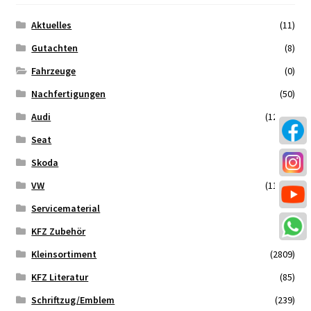
Aktuelles
(11)
Malvorlagen
Gutachten
(8)
Mein Konto
Fahrzeuge
(0)
Nachfertigungen
(50)
Newsletter
Audi
(12021)
Seat
(714)
Vertrag widerrufen
Skoda
(557)
Warenkorb
VW
(11855)
Servicematerial
(546)
Widerrufsbelehrung
KFZ Zubehör
(34)
Wunschzettel
Kleinsortiment
(2809)
KFZ Literatur
(85)
Zahlung und Versand
Schriftzug/Emblem
(239)