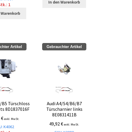
In den Warenkorb
tk.: 1
n Warenkorb
hter Artikel
Gebrauchter Artikel
4/B5 Türschloss
Audi A4/S4/B6/B7
hts 8D1837016F
Türscharnier links
8E0831411B
7
€
exkl. MwSt.
49,92
€
exkl. MwSt.
U: K4062