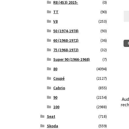
R8 (4S3) 2015-
(0)
TT
(90)
V8
(253)
50 (1974-1978)
(93)
60 (1968-1972)
(36)
75 (1968-1972)
(32)
Super 90 (1966-1968)
(7)
80
(4094)
Coupé
(2127)
Cabrio
(855)
90
(2154)
Aud
rec
100
(2988)
Seat
(718)
Skoda
(559)