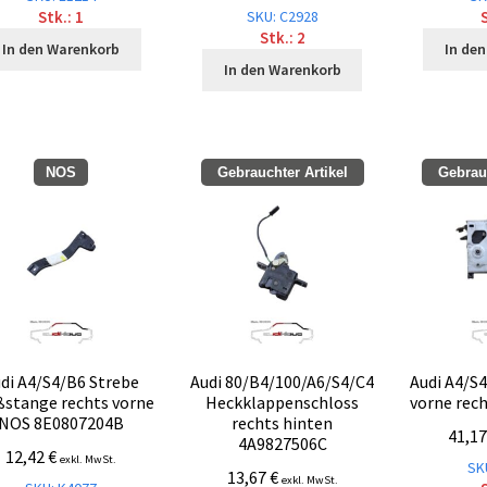
SKU: C2928
Stk.: 1
S
Stk.: 2
In den Warenkorb
In de
In den Warenkorb
NOS
Gebrauchter Artikel
Gebrauc
di A4/S4/B6 Strebe
Audi 80/B4/100/A6/S4/C4
Audi A4/S
ßstange rechts vorne
Heckklappenschloss
vorne rec
NOS 8E0807204B
rechts hinten
41,1
4A9827506C
12,42
€
exkl. MwSt.
SK
13,67
€
exkl. MwSt.