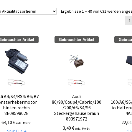
Ergebnisse 1 – 40 von 631 werden ange
1
Gebrauchter Artikel
Gebrauchter Artikel
Gebrauc
di A4/S4/RS4/B6/B7
Audi
ensterhebermotor
80/90/Coupé/Cabrio/100
100/A6/S6
hinten rechts
/200/A6/S4/S6
io Halter
8E0959802E
Steckergehäuse braun
4A
893971972
64,10
€
22,0
exkl. MwSt.
3,40
€
exkl. MwSt.
SKU: E1214
SK