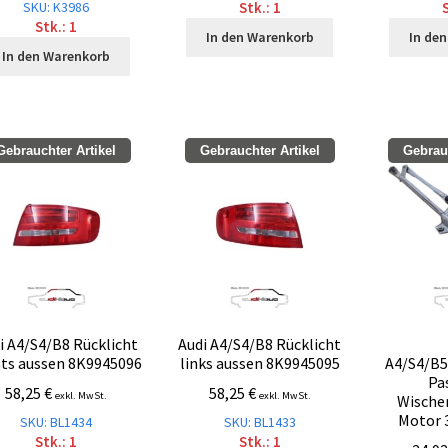
SKU: K3986
Stk.: 1
S
Stk.: 1
In den Warenkorb
In de
In den Warenkorb
Gebrauchter Artikel
Gebrauchter Artikel
Gebrauc
i A4/S4/B8 Rücklicht
Audi A4/S4/B8 Rücklicht
hts aussen 8K9945096
links aussen 8K9945095
A4/S4/B5
Pa
58,25
€
58,25
€
exkl. MwSt.
exkl. MwSt.
Wische
Motor 
SKU: BL1434
SKU: BL1433
Stk.: 1
Stk.: 1