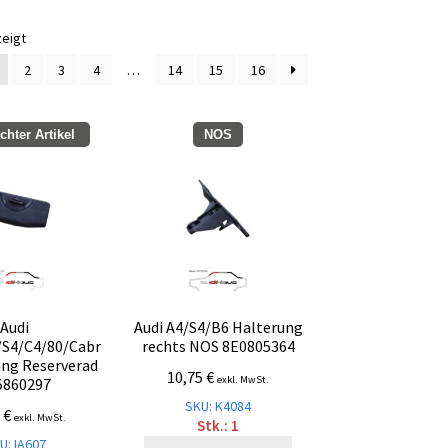
Nach
zeigt
Aktualität
2
3
4
…
14
15
16
sortiert
hter Artikel
NOS
Audi
Audi A4/S4/B6 Halterung
/S4/C4/80/Cabr
rechts NOS 8E0805364
ung Reserverad
10,75
€
exkl. MwSt.
5860297
SKU: K4084
1
€
exkl. MwSt.
Stk.: 1
U: IA607