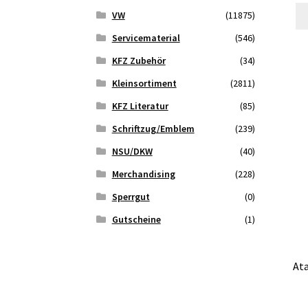
VW
(11875)
Servicematerial
(546)
KFZ Zubehör
(34)
Kleinsortiment
(2811)
KFZ Literatur
(85)
Schriftzug/Emblem
(239)
NSU/DKW
(40)
Merchandising
(228)
Sperrgut
(0)
Gutscheine
(1)
At