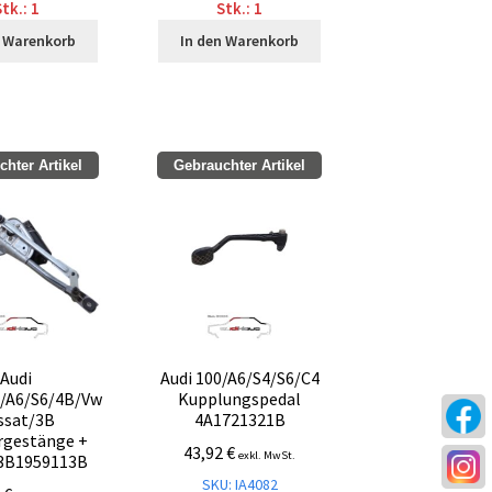
tk.: 1
Stk.: 1
n Warenkorb
In den Warenkorb
hter Artikel
Gebrauchter Artikel
Audi
Audi 100/A6/S4/S6/C4
/A6/S6/4B/Vw
Kupplungspedal
ssat/3B
4A1721321B
rgestänge +
43,92
€
exkl. MwSt.
3B1959113B
SKU: IA4082