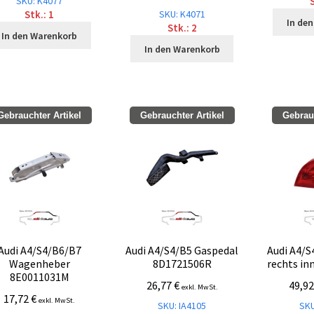
SKU: K4077
S
SKU: K4071
Stk.: 1
In de
Stk.: 2
In den Warenkorb
In den Warenkorb
Gebrauchter Artikel
Gebrauchter Artikel
Gebrauc
Audi A4/S4/B6/B7
Audi A4/S4/B5 Gaspedal
Audi A4/S
Wagenheber
8D1721506R
rechts in
8E0011031M
26,77
€
49,9
exkl. MwSt.
17,72
€
exkl. MwSt.
SKU: IA4105
SKU