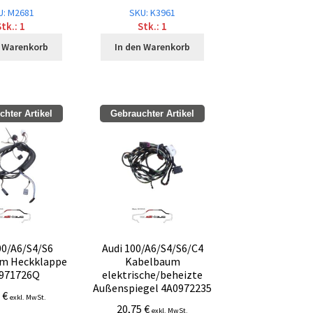
U: M2681
SKU: K3961
tk.: 1
Stk.: 1
n Warenkorb
In den Warenkorb
hter Artikel
Gebrauchter Artikel
00/A6/S4/S6
Audi 100/A6/S4/S6/C4
m Heckklappe
Kabelbaum
971726Q
elektrische/beheizte
Außenspiegel 4A0972235
5
€
exkl. MwSt.
20,75
€
exkl. MwSt.