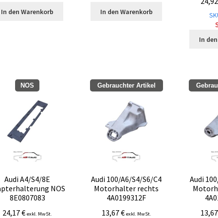
24,9
In den Warenkorb
In den Warenkorb
SK
S
In de
NOS
Gebrauchter Artikel
Gebrauc
Audi A4/S4/8E
Audi 100/A6/S4/S6/C4
Audi 10
apterhalterung NOS
Motorhalter rechts
Motorh
8E0807083
4A0199312F
4A0
24,17
€
13,67
€
13,6
exkl. MwSt.
exkl. MwSt.