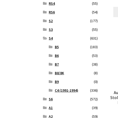
RS4
(55)
RS6
(54)
S2
(177)
S3
(55)
S4
(631)
B5
(183)
B6
(53)
B7
(38)
B8/8K
(8)
B9
(0)
C4 (1991-1994)
(336)
Au
Sto
S6
(572)
A1
(39)
A2
(59)