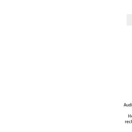
Aud
H
rec