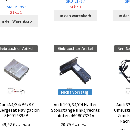
SKU: E1487
SK
SKU: K3957
Stk.: 1
S
Stk.: 1
In den Warenkorb
In de
In den Warenkorb
Gebrauchter Artikel
Gebrauchter Artikel
Neu Na
Nicht vorrätig!
Audi A4/S4/B6/B7
Audi 100/S4/C4 Halter
Audi S
uergerät Navigation
Stoßstange links/rechts
Umrüsts
8E0919895B
hinten 4A0807331A
Zünds
Nach
49,92
€
20,75
€
exkl. MwSt.
exkl. MwSt.
291,6