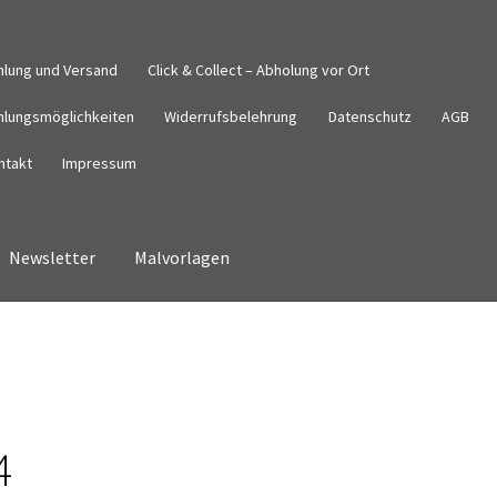
hlung und Versand
Click & Collect – Abholung vor Ort
hlungsmöglichkeiten
Widerrufsbelehrung
Datenschutz
AGB
ntakt
Impressum
Newsletter
Malvorlagen
Datenschutz
Impressum
Kasse
Kontakt
Malvorlagen
Mein Konto
derrufsbelehrung
Wunschzettel
Zahlung und Versand
4