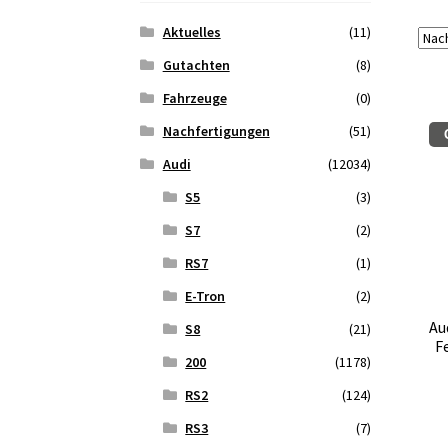
Aktuelles
(11)
Gutachten
(8)
Fahrzeuge
(0)
Nachfertigungen
(51)
Audi
(12034)
S5
(3)
S7
(2)
RS7
(1)
E-Tron
(2)
Au
S8
(21)
F
200
(1178)
RS2
(124)
RS3
(7)