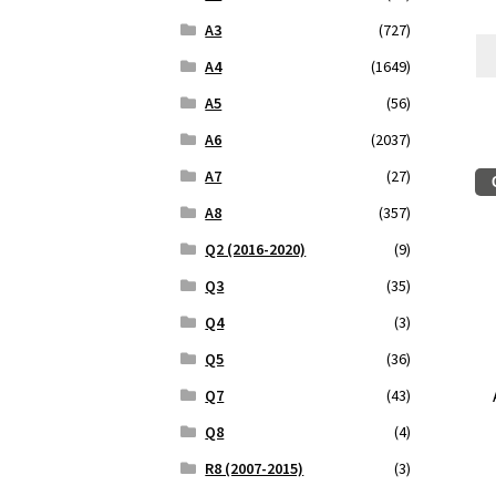
A3
(727)
A4
(1649)
A5
(56)
A6
(2037)
A7
(27)
A8
(357)
Q2 (2016-2020)
(9)
Q3
(35)
Q4
(3)
Q5
(36)
Q7
(43)
Q8
(4)
R8 (2007-2015)
(3)