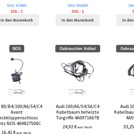
SKU: K3965
SKU: M2689
SK
Stk.: 1
Stk.: 1
S
In den Warenkorb
In den Warenkorb
In de
NOS
Gebrauchter Artikel
Gebrauc
i 80/B4/100/A6/S4/C4
Audi 100/A6/S4/S6/C4
Audi 1
Avant
Kabelbaum beheizte
Kabelbau
eckklappenschloss
Türgriffe 4A0971667B
4A5
hts NOS 4A9827506C
24,92
€
33,2
exkl. MwSt.
16,41
€
exkl. MwSt.