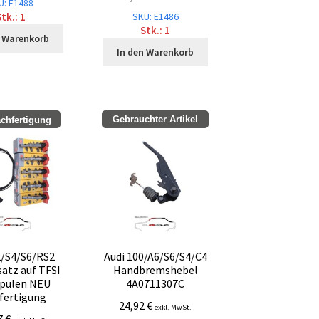
U: E1488
SKU: E1486
tk.: 1
Stk.: 1
n Warenkorb
In den Warenkorb
Gebrauchter Artikel
chfertigung
2/S4/S6/RS2
Audi 100/A6/S6/S4/C4
atz auf TFSI
Handbremshebel
pulen NEU
4A0711307C
fertigung
24,92
€
exkl. MwSt.
7
€