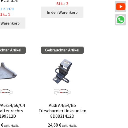
2
€
exkl. MwSt.
Stk.: 2
U: K3978
In den Warenkorb
tk.: 1
n Warenkorb
hter Artikel
Gebrauchter Artikel
0/A6/S4/S6/C4
Audi A4/S4/B5
alter rechts
Türscharnier links unten
199312D
8D0831412D
7
€
24,68
€
exkl. MwSt.
exkl. MwSt.