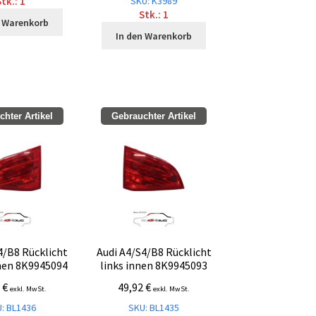
SKU: K3989
tk.: 1
Stk.: 1
n Warenkorb
In den Warenkorb
hter Artikel
Gebrauchter Artikel
4/B8 Rücklicht
Audi A4/S4/B8 Rücklicht
nen 8K9945094
links innen 8K9945093
2
€
49,92
€
exkl. MwSt.
exkl. MwSt.
: BL1436
SKU: BL1435