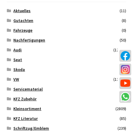
Aktuelles
(11)
Malvorlagen
Gutachten
(8)
Mein Konto
Fahrzeuge
(0)
Nachfertigungen
(50)
Newsletter
Audi
(12021)
Seat
(714)
Vertrag widerrufen
Skoda
(557)
Warenkorb
VW
(11855)
Servicematerial
(546)
Widerrufsbelehrung
KFZ Zubehör
(34)
Wunschzettel
Kleinsortiment
(2809)
KFZ Literatur
(85)
Zahlung und Versand
Schriftzug/Emblem
(239)