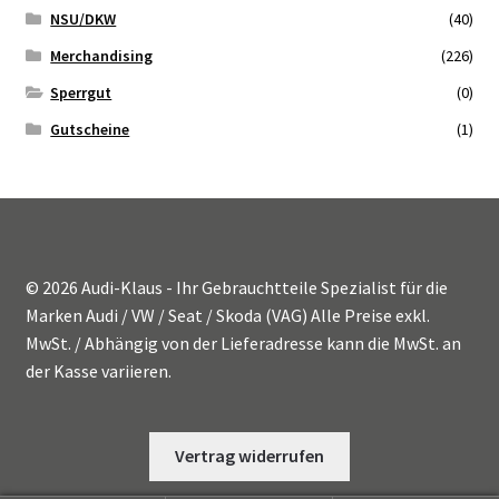
NSU/DKW
(40)
Zahlungsmöglichkeiten
Merchandising
(226)
Sperrgut
(0)
Gutscheine
(1)
© 2026 Audi-Klaus - Ihr Gebrauchtteile Spezialist für die
Marken Audi / VW / Seat / Skoda (VAG) Alle Preise exkl.
MwSt. / Abhängig von der Lieferadresse kann die MwSt. an
der Kasse variieren.
Vertrag widerrufen