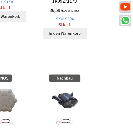
1K0927117D
U: K3730
tk.: 1
36,59
€
exkl. MwSt.
n Warenkorb
SKU: S394
Stk.: 1
In den Warenkorb
NOS
Nachbau