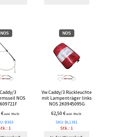
NOS
NOS
Caddy/3
Vw Caddy/3 Rückleuchte
emsseil NOS
mit Lampenträger links
609721F
NOS 2K0945095G
7
€
62,50
€
exkl. MwSt.
exkl. MwSt.
U: B363
SKU: BL1381
tk.: 1
Stk.: 1