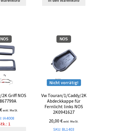
n Warenkorb
In den Warenkorb
NOS
NOS
Nicht vorrätig!
/2K Griff NOS
Vw Touran/1/Caddy/2K
867799A
Abdeckkappe für
Fernlicht links NOS
€
exkl. MwSt.
2K0941627
: IA4008
20,00
€
exkl. MwSt.
tk.: 1
SKU: BL1403