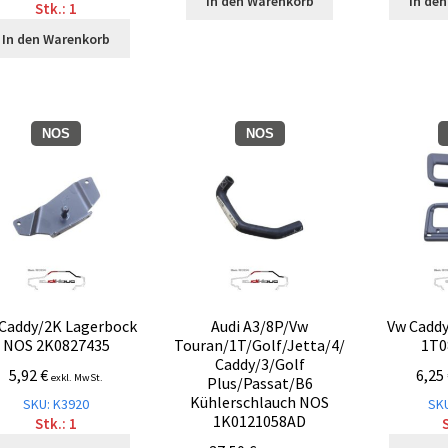
In den Warenkorb
In de
Stk.: 1
In den Warenkorb
NOS
NOS
Caddy/2K Lagerbock
Audi A3/8P/Vw
Vw Caddy
NOS 2K0827435
Touran/1T/Golf/Jetta/4/
1T0
Caddy/3/Golf
5,92
€
6,25
exkl. MwSt.
Plus/Passat/B6
Kühlerschlauch NOS
SKU: K3920
SKU
1K0121058AD
Stk.: 1
S