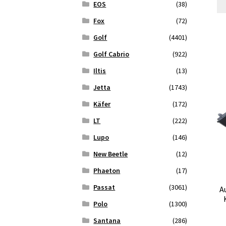
EOS
(38)
Fox
(72)
Golf
(4401)
Golf Cabrio
(922)
Iltis
(13)
Jetta
(1743)
Käfer
(172)
LT
(222)
Lupo
(146)
New Beetle
(12)
Phaeton
(17)
Passat
(3061)
A
Polo
(1300)
Santana
(286)