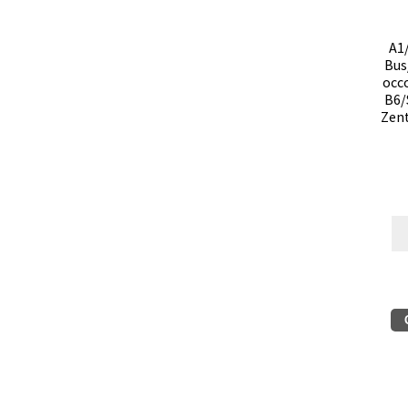
A1
Bus
occ
B6/
Zent