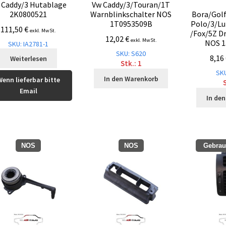
 Caddy/3 Hutablage
Vw Caddy/3/Touran/1T
2K0800521
Warnblinkschalter NOS
Bora/Golf
1T0953509B
Polo/3/Lu
111,50
€
exkl. MwSt.
/Fox/5Z D
12,02
€
exkl. MwSt.
NOS 1
SKU: IA2781-1
SKU: S620
8,16
Weiterlesen
Stk.: 1
SKU
In den Warenkorb
Wenn lieferbar bitte
S
Email
In de
NOS
NOS
Gebrauc