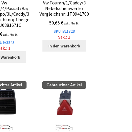
Vw
Vw Touran/1/Caddy/3
/4/Passat/B5/
Nebelscheinwerfer
po/3L/Caddy/3
Vergleichsnr.: 1T0941700
rehknopf beige
50,65
€
exkl. MwSt.
J0881671C
SKU: BL1329
€
exkl. MwSt.
Stk.: 1
: IA3843
In den Warenkorb
tk.: 1
n Warenkorb
hter Artikel
Gebrauchter Artikel