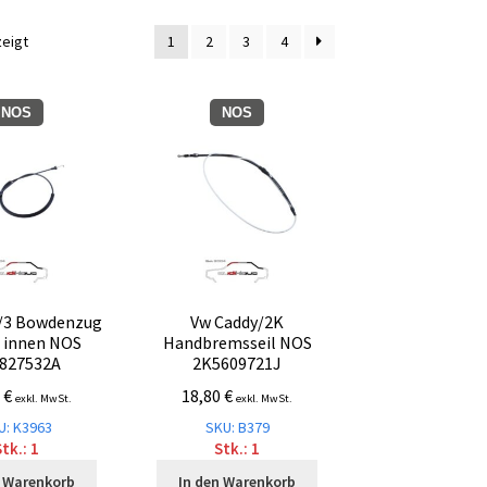
Nach
zeigt
1
2
3
4
Aktualität
sortiert
NOS
NOS
/3 Bowdenzug
Vw Caddy/2K
 innen NOS
Handbremsseil NOS
827532A
2K5609721J
7
€
18,80
€
exkl. MwSt.
exkl. MwSt.
U: K3963
SKU: B379
tk.: 1
Stk.: 1
n Warenkorb
In den Warenkorb