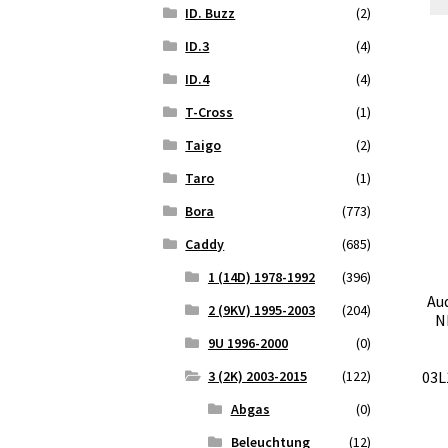
ID. Buzz
(2)
ID.3
(4)
ID.4
(4)
T-Cross
(1)
Taigo
(2)
Taro
(1)
Bora
(773)
Caddy
(685)
1 (14D) 1978-1992
(396)
Au
2 (9KV) 1995-2003
(204)
N
9U 1996-2000
(0)
3 (2K) 2003-2015
(122)
03L
Abgas
(0)
Beleuchtung
(12)