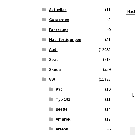
Aktuelles
(11)
Gutachten
(8)
Fahrzeuge
(0)
Nachfertigungen
(51)
Audi
(12035)
Seat
(718)
Skoda
(559)
VW
(11875)
K70
(19)
L
Typ 181
(11)
Beetle
(14)
Amarok
(17)
Arteon
(6)