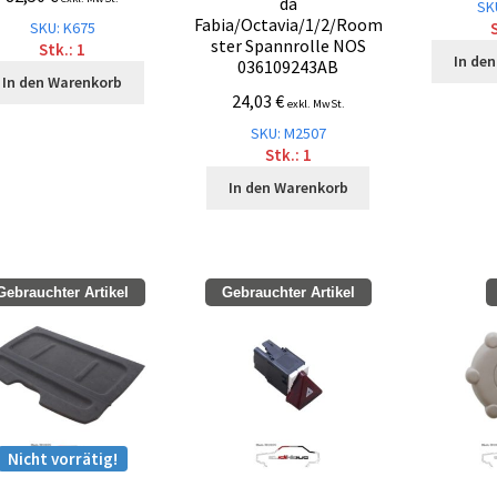
da
SK
Fabia/Octavia/1/2/Room
SKU: K675
S
ster Spannrolle NOS
Stk.: 1
In de
036109243AB
In den Warenkorb
24,03
€
exkl. MwSt.
SKU: M2507
Stk.: 1
In den Warenkorb
Gebrauchter Artikel
Gebrauchter Artikel
Nicht vorrätig!