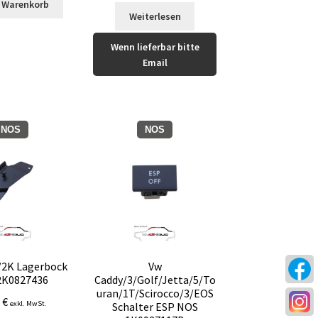
n Warenkorb
Weiterlesen
Wenn lieferbar bitte
Email
NOS
NOS
/2K Lagerbock
Vw
2K0827436
Caddy/3/Golf/Jetta/5/To
uran/1T/Scirocco/3/EOS
3
€
exkl. MwSt.
Schalter ESP NOS