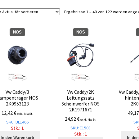
Ergebnisse 1 – 40 von 122 werden ange
NOS
NOS
Vw Caddy/3
Vw Caddy/2K
Vw Caddy
ampenträger NOS
Leitungssatz
hinten
2K0953123
Scheinwerfer NOS
2K0
2K1971671
12,42
€
49,1
exkl. MwSt.
24,92
€
exkl. MwSt.
SKU: BL1466
SK
SKU: E1503
Stk.: 1
S
Stk.: 1
In den Warenkorb
In de