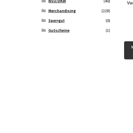
NSU/DKW
(40)
Vw
Merchandising
(228)
Sperrgut
(0)
Gutscheine
(1)