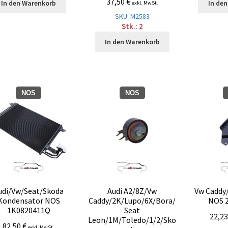
37,50
€
In den Warenkorb
In de
exkl. MwSt.
SKU: M2583
Stk.: 2
In den Warenkorb
NOS
NOS
udi/Vw/Seat/Skoda
Audi A2/8Z/Vw
Vw Caddy
Kondensator NOS
Caddy/2K/Lupo/6X/Bora/
NOS 
1K0820411Q
Seat
22,2
Leon/1M/Toledo/1/2/Sko
82,50
€
exkl. MwSt.