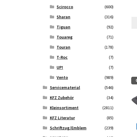
Scirocco
(600)
Sharan
(316)
Tiguan
(92)
Touareg
(71)
Touran
(178)
T-Roc
(7)
UP!
(7)
Vento
(989)
Servicematerial
(546)
KFZ Zubehör
(34)
Kleinsortiment
(2811)
KFZ Literatur
(85)
Schriftzug/Emblem
(239)