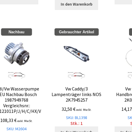
In den Warenkorb
Nachbau
Gebrauchter Artikel
di/Vw Wasserpumpe
Vw Caddy/3
Vw 
EU Nachbau Bosch
Lampenträger links NOS
Handbr
1987949768
2K7945257
2K0
Vergleichsnr.:
32,50
€
14,1
exkl. MwSt.
121011P/J/H/C/HX/V
SKU: BL1398
SK
108,33
€
exkl. MwSt.
Stk.: 1
S
SKU: M2604