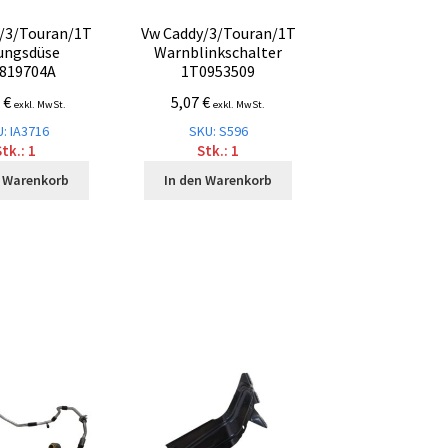
/3/Touran/1T
Vw Caddy/3/Touran/1T
ungsdüse
Warnblinkschalter
819704A
1T0953509
7
€
5,07
€
exkl. MwSt.
exkl. MwSt.
: IA3716
SKU: S596
tk.: 1
Stk.: 1
n Warenkorb
In den Warenkorb