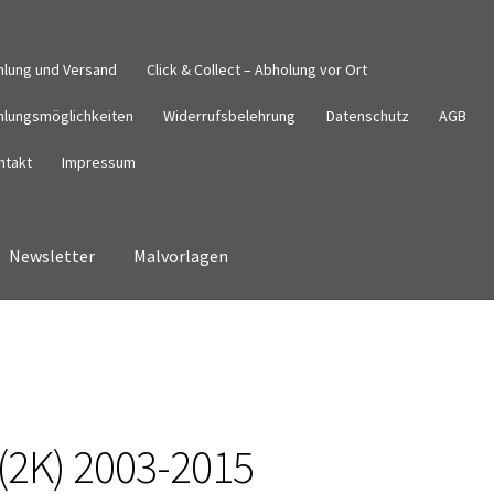
hlung und Versand
Click & Collect – Abholung vor Ort
hlungsmöglichkeiten
Widerrufsbelehrung
Datenschutz
AGB
ntakt
Impressum
Newsletter
Malvorlagen
Datenschutz
Impressum
Kasse
Kontakt
Malvorlagen
Mein Konto
derrufsbelehrung
Wunschzettel
Zahlung und Versand
 (2K) 2003-2015