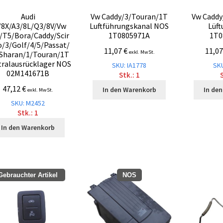
Audi
Vw Caddy/3/Touran/1T
Vw Caddy
/8X/A3/8L/Q3/8V/Vw
Luftführungskanal NOS
Lüft
/T5/Bora/Caddy/Scir
1T0805971A
1T0
o/3/Golf/4/5/Passat/
11,07
€
11,0
exkl. MwSt.
Sharan/1/Touran/1T
ralausrücklager NOS
SKU: IA1778
SKU
02M141671B
Stk.: 1
S
47,12
€
In den Warenkorb
In de
exkl. MwSt.
SKU: M2452
Stk.: 1
In den Warenkorb
Gebrauchter Artikel
NOS