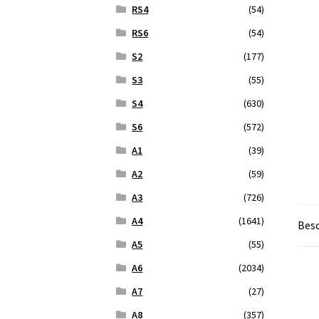
RS4
(54)
RS6
(54)
S2
(177)
S3
(55)
S4
(630)
S6
(572)
A1
(39)
A2
(59)
A3
(726)
A4
(1641)
Bes
A5
(55)
A6
(2034)
A7
(27)
A8
(357)