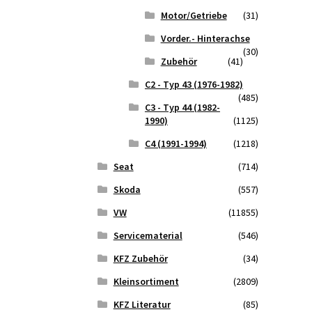
Motor/Getriebe
(31)
Vorder.- Hinterachse
(30)
Zubehör
(41)
C2 - Typ 43 (1976-1982)
(485)
C3 - Typ 44 (1982-
1990)
(1125)
C4 (1991-1994)
(1218)
Seat
(714)
Skoda
(557)
VW
(11855)
Servicematerial
(546)
KFZ Zubehör
(34)
Kleinsortiment
(2809)
KFZ Literatur
(85)