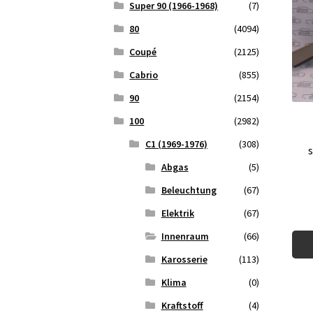
Super 90 (1966-1968)
(7)
80
(4094)
Coupé
(2125)
Cabrio
(855)
90
(2154)
100
(2982)
C1 (1969-1976)
(308)
Abgas
(5)
Beleuchtung
(67)
Elektrik
(67)
Innenraum
(66)
Karosserie
(113)
Klima
(0)
Kraftstoff
(4)