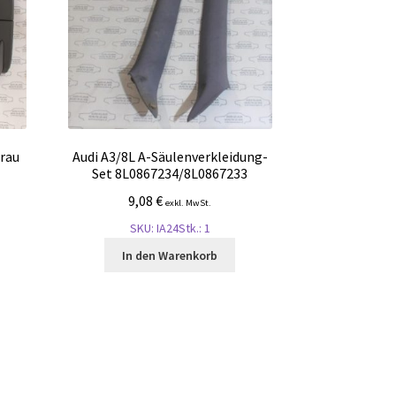
rau
Audi A3/8L A-Säulenverkleidung-
Set 8L0867234/8L0867233
9,08
€
exkl. MwSt.
SKU: IA24
Stk.: 1
In den Warenkorb