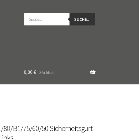
Products
search
SUCHE...
0,00
€
0 Artikel
/80/B1/75/60/50 Sicherheitsgurt
links