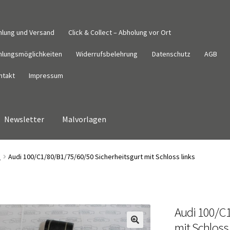
hlung und Versand
Click & Collect – Abholung vor Ort
hlungsmöglichkeiten
Widerrufsbelehrung
Datenschutz
AGB
ntakt
Impressum
Newsletter
Malvorlagen
Datenschutz
Impressum
Kasse
Kontakt
Malvorlagen
Mein Konto
m
Audi 100/C1/80/B1/75/60/50 Sicherheitsgurt mit Schloss links
derrufsbelehrung
Wunschzettel
Zahlung und Versand
Audi 100/C1
mit Schloss 