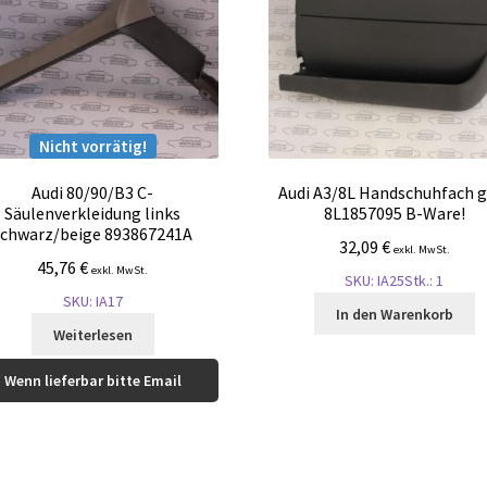
Nicht vorrätig!
Audi 80/90/B3 C-
Audi A3/8L Handschuhfach g
Säulenverkleidung links
8L1857095 B-Ware!
schwarz/beige 893867241A
32,09
€
exkl. MwSt.
45,76
€
exkl. MwSt.
SKU: IA25
Stk.: 1
SKU: IA17
In den Warenkorb
Weiterlesen
Wenn lieferbar bitte Email