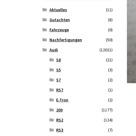
Aktuelles
(11)
Gutachten
(8)
Fahrzeuge
(0)
Nachfertigungen
(50)
Audi
(12021)
S8
(21)
S5
(3)
S7
(2)
RS7
(1)
E-Tron
(2)
200
(1177)
RS2
(124)
RS3
(7)