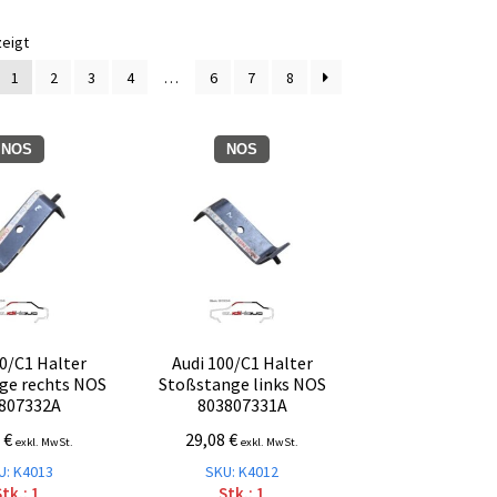
Nach
zeigt
Aktualität
1
2
3
4
…
6
7
8
sortiert
NOS
NOS
00/C1 Halter
Audi 100/C1 Halter
ge rechts NOS
Stoßstange links NOS
807332A
803807331A
8
€
29,08
€
exkl. MwSt.
exkl. MwSt.
U: K4013
SKU: K4012
tk.: 1
Stk.: 1