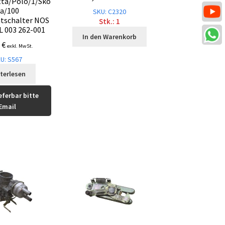
tta/Polo/1/Sko
a/100
SKU: C2320
tschalter NOS
Stk.: 1
L 003 262-001
In den Warenkorb
2
€
exkl. MwSt.
U: S567
terlesen
eferbar bitte
Email