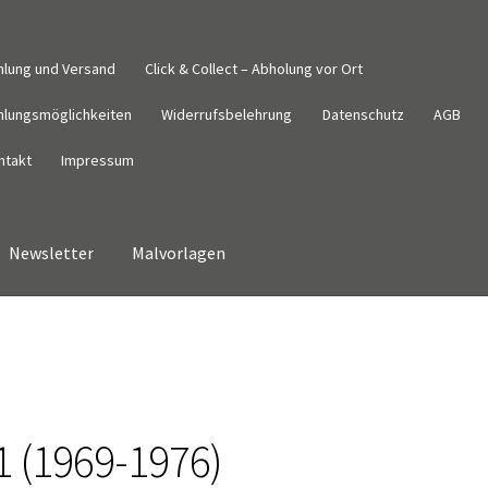
hlung und Versand
Click & Collect – Abholung vor Ort
hlungsmöglichkeiten
Widerrufsbelehrung
Datenschutz
AGB
ntakt
Impressum
Newsletter
Malvorlagen
Datenschutz
Impressum
Kasse
Kontakt
Malvorlagen
Mein Konto
derrufsbelehrung
Wunschzettel
Zahlung und Versand
1 (1969-1976)