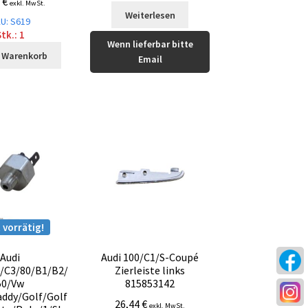
0
€
exkl. MwSt.
Weiterlesen
U: S619
tk.: 1
Wenn lieferbar bitte
n Warenkorb
Email
 vorrätig!
Audi
Audi 100/C1/S-Coupé
/C3/80/B1/B2/
Zierleiste links
50/Vw
815853142
ddy/Golf/Golf
26,44
€
exkl. MwSt.