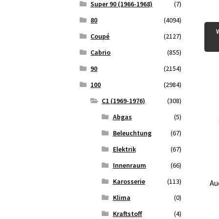
Super 90 (1966-1968)
(7)
80
(4094)
Coupé
(2127)
Cabrio
(855)
90
(2154)
100
(2984)
C1 (1969-1976)
(308)
Abgas
(5)
Beleuchtung
(67)
Elektrik
(67)
Innenraum
(66)
Karosserie
(113)
Au
Klima
(0)
Kraftstoff
(4)