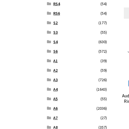
RS4
(54)
RS6
(54)
S2
(177)
S3
(55)
S4
(630)
S6
(572)
A1
(39)
A2
(59)
A3
(726)
A4
(1643)
Aud
A5
(55)
Ri
A6
(2036)
A7
(27)
A8
(357)