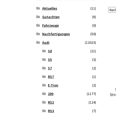
Aktuelles
(11)
Gutachten
(8)
Fahrzeuge
(0)
Nachfertigungen
(50)
Audi
(12023)
S8
(21)
S5
(3)
S7
(2)
RS7
(1)
E-Tron
(2)
200
(1177)
Str
RS2
(124)
RS3
(7)