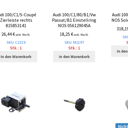
udi 100/C1/S-Coupé
Audi 100/C1/80/B1/Vw
Audi 10
Zierleiste rechts
Passat/B1 Einstellring
NOS Sol
815853141
NOS 056129045A
318,1
26,44
€
18,25
€
exkl. MwSt.
exkl. MwSt.
SK
SKU: C2319
SKU: M2197
S
Stk.: 1
Stk.: 1
In de
In den Warenkorb
In den Warenkorb
Nicht