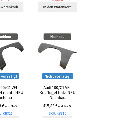
n Warenkorb
In den Warenkorb
achbau
Nachbau
 vorrätig!
Nicht vorrätig!
100/C1 VFL
Audi 100/C1 VFL
el rechts NEU
Kotflügel links NEU
achbau
Nachbau
3
€
415,83
€
exkl. MwSt.
exkl. MwSt.
U: KB311
SKU: KB310