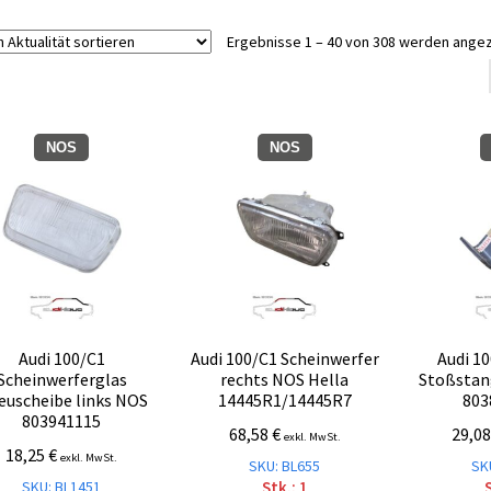
Ergebnisse 1 – 40 von 308 werden ange
NOS
NOS
Audi 100/C1
Audi 100/C1 Scheinwerfer
Audi 1
Scheinwerferglas
rechts NOS Hella
Stoßstan
euscheibe links NOS
14445R1/14445R7
803
803941115
68,58
€
29,0
exkl. MwSt.
18,25
€
exkl. MwSt.
SKU: BL655
SK
SKU: BL1451
Stk.: 1
S