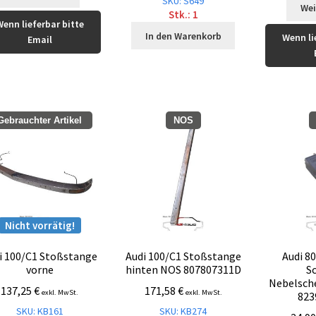
SKU: S649
Wei
Stk.: 1
Wenn lieferbar bitte
In den Warenkorb
Wenn li
Email
Gebrauchter Artikel
NOS
Nicht vorrätig!
i 100/C1 Stoßstange
Audi 100/C1 Stoßstange
Audi 8
vorne
hinten NOS 807807311D
S
Nebelsch
137,25
€
171,58
€
exkl. MwSt.
exkl. MwSt.
823
SKU: KB161
SKU: KB274