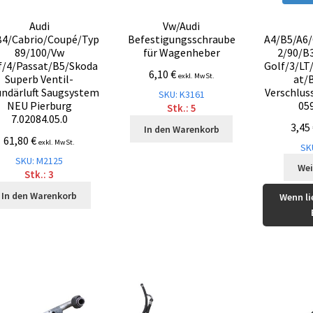
Audi
Vw/Audi
B4/Cabrio/Coupé/Typ
Befestigungsschraube
A4/B5/A6/
89/100/Vw
für Wagenheber
2/90/B
f/4/Passat/B5/Skoda
Golf/3/LT
6,10
€
exkl. MwSt.
Superb Ventil-
at/
undärluft Saugsystem
Verschlus
SKU: K3161
NEU Pierburg
05
Stk.: 5
7.02084.05.0
3,45
In den Warenkorb
61,80
€
exkl. MwSt.
SK
SKU: M2125
Wei
Stk.: 3
In den Warenkorb
Wenn li