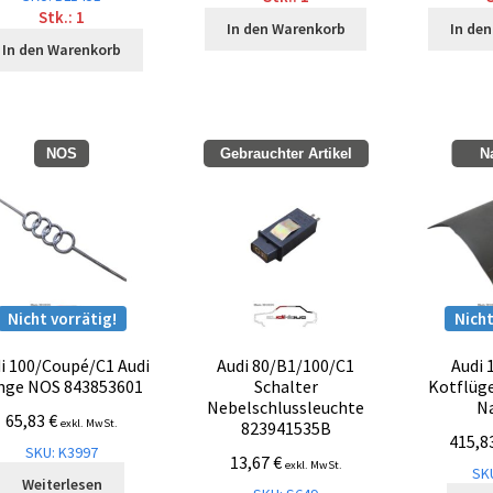
Stk.: 1
In den Warenkorb
In de
In den Warenkorb
NOS
Gebrauchter Artikel
N
Nicht vorrätig!
Nicht
i 100/Coupé/C1 Audi
Audi 80/B1/100/C1
Audi 
nge NOS 843853601
Schalter
Kotflüg
Nebelschlussleuchte
N
65,83
€
exkl. MwSt.
823941535B
415,8
SKU: K3997
13,67
€
exkl. MwSt.
SK
Weiterlesen