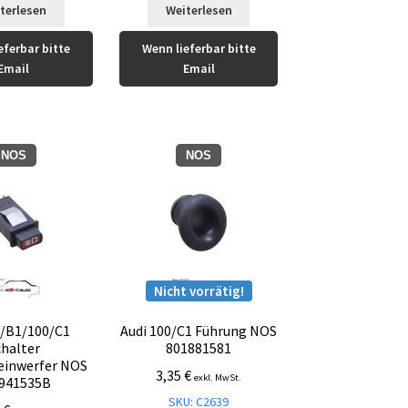
terlesen
Weiterlesen
eferbar bitte
Wenn lieferbar bitte
Email
Email
NOS
NOS
Nicht vorrätig!
0/B1/100/C1
Audi 100/C1 Führung NOS
chalter
801881581
einwerfer NOS
3,35
€
exkl. MwSt.
941535B
SKU: C2639