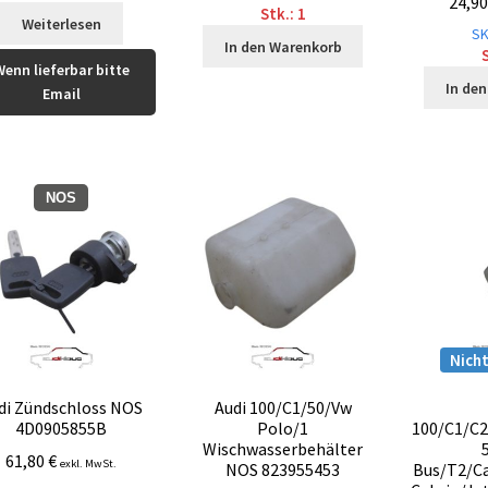
24,9
Stk.: 1
Weiterlesen
SK
In den Warenkorb
S
Wenn lieferbar bitte
In de
Email
NOS
Nicht
di Zündschloss NOS
Audi 100/C1/50/Vw
4D0905855B
Polo/1
100/C1/C2
Wischwasserbehälter
61,80
€
exkl. MwSt.
NOS 823955453
Bus/T2/Ca