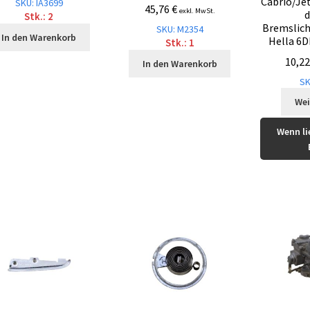
Cabrio/Je
SKU: IA3699
45,76
€
exkl. MwSt.
d
Stk.: 2
Bremslich
SKU: M2354
In den Warenkorb
Hella 6D
Stk.: 1
10,2
In den Warenkorb
SK
Wei
Wenn li