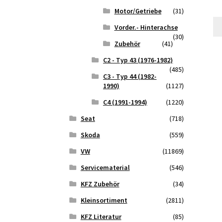
Motor/Getriebe
(31)
Vorder.- Hinterachse
(30)
Zubehör
(41)
C2 - Typ 43 (1976-1982)
(485)
C3 - Typ 44 (1982-
1990)
(1127)
C4 (1991-1994)
(1220)
Seat
(718)
Skoda
(559)
VW
(11869)
Servicematerial
(546)
KFZ Zubehör
(34)
Kleinsortiment
(2811)
KFZ Literatur
(85)