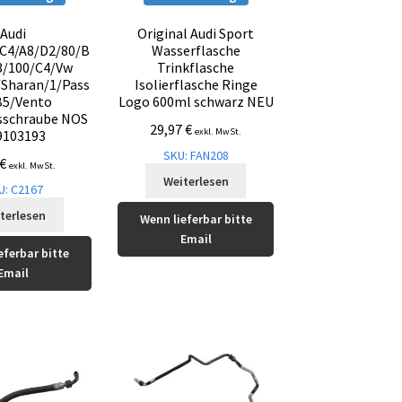
Audi
Original Audi Sport
C4/A8/D2/80/B
Wasserflasche
3/100/C4/Vw
Trinkflasche
/Sharan/1/Pass
Isolierflasche Ringe
B5/Vento
Logo 600ml schwarz NEU
sschraube NOS
29,97
€
exkl. MwSt.
9103193
SKU: FAN208
€
exkl. MwSt.
Weiterlesen
U: C2167
terlesen
Wenn lieferbar bitte
Email
eferbar bitte
Email