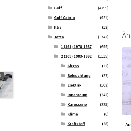
Golf
(4399)
Golf Cabrio
(921)
Iltis
(13)
Äh
Jetta
(1743)
1 (161) 1978-1987
(699)
2 (165) 1983-1992
(1115)
Abgas
(22)
Beleuchtung
(27)
S
Elektrik
(103)
Innenraum
(242)
Karosserie
(225)
Klima
(0)
Kraftstoff
(28)
Au