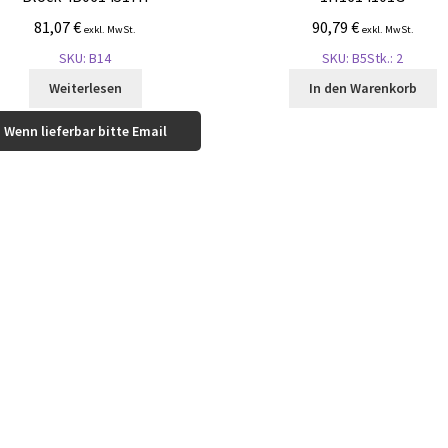
81,07
€
90,79
€
exkl. MwSt.
exkl. MwSt.
SKU: B14
SKU: B5
Stk.: 2
Weiterlesen
In den Warenkorb
Wenn lieferbar bitte Email