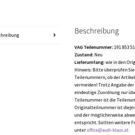
Menge
Beschreibung
chreibung
VAG Teilenummer
:
191 853 5
Zustand:
Neu
Lieferumfang:
wie in den Or
Hinweis: Bitte überprüfen Si
Teilenummern, ob der Artike
vermeiden! Trotz Angabe der
eindeutige Zuordnung nur üb
Teilenummer ist die Teilenumm
Originalteilnummer ist diejeni
und der möglicherweise abwe
entspricht. Sollten weitere F
unter
office@audi-klaus.at