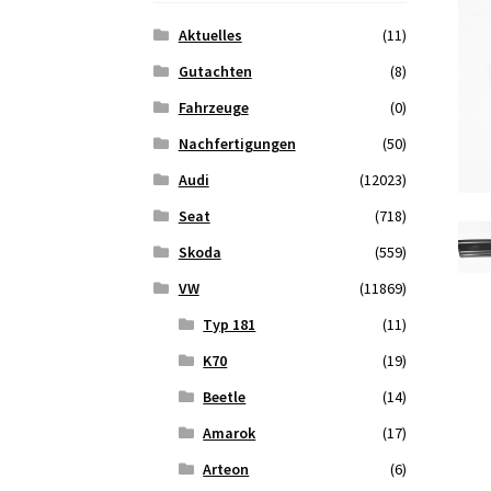
Aktuelles
(11)
Gutachten
(8)
Fahrzeuge
(0)
Nachfertigungen
(50)
Audi
(12023)
Seat
(718)
Skoda
(559)
VW
(11869)
Typ 181
(11)
K70
(19)
Beetle
(14)
Amarok
(17)
Arteon
(6)