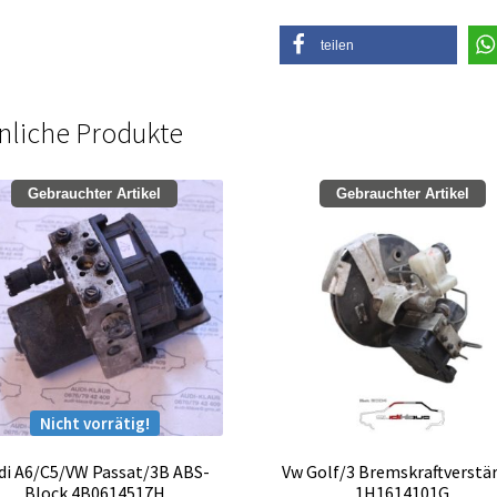
teilen
nliche Produkte
Gebrauchter Artikel
Gebrauchter Artikel
Nicht vorrätig!
di A6/C5/VW Passat/3B ABS-
Vw Golf/3 Bremskraftverstä
Block 4B0614517H
1H1614101G