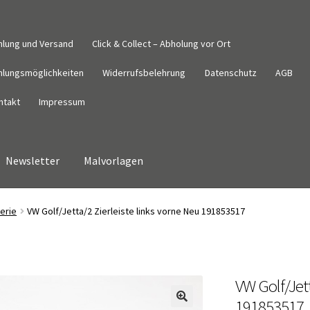
hlung und Versand
Click & Collect – Abholung vor Ort
hlungsmöglichkeiten
Widerrufsbelehrung
Datenschutz
AGB
ntakt
Impressum
Newsletter
Malvorlagen
Datenschutz
Impressum
Kasse
Kontakt
Malvorlagen
Mein Konto
erie
VW Golf/Jetta/2 Zierleiste links vorne Neu 191853517
derrufsbelehrung
Wunschzettel
Zahlung und Versand
VW Golf/Jett
191853517