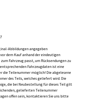
t
i
v
e
:
17
iginal-Abbildungen angegeben
e vor dem Kauf anhand der eindeutigen
l zum Fahrzeug passt, um Rücksendungen zu
 entsprechenden Fahrzeugdaten ist eine
er die Teilenummer möglich! Die abgelesene
er des Teils, welches geliefert wird. Die
ge, die bei Neubestellung für dieses Teil gilt
ichenden, gelieferten Teilenummer
ragen offen sein, kontaktieren Sie uns bitte