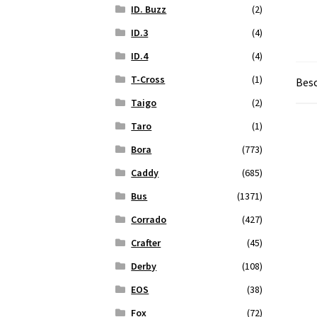
ID. Buzz
(2)
ID.3
(4)
ID.4
(4)
T-Cross
(1)
Bes
Taigo
(2)
Taro
(1)
Bora
(773)
Caddy
(685)
Bus
(1371)
Corrado
(427)
Crafter
(45)
Derby
(108)
EOS
(38)
Fox
(72)