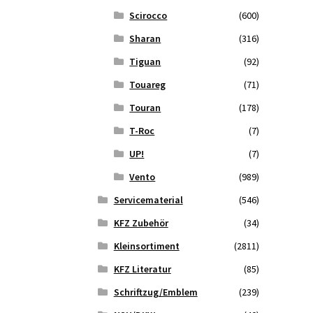
Scirocco
(600)
Sharan
(316)
Tiguan
(92)
Touareg
(71)
Touran
(178)
T-Roc
(7)
UP!
(7)
Vento
(989)
Servicematerial
(546)
KFZ Zubehör
(34)
Kleinsortiment
(2811)
KFZ Literatur
(85)
Schriftzug/Emblem
(239)