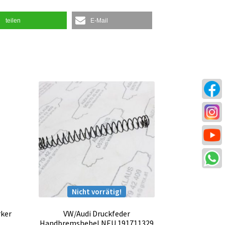
teilen
E-Mail
Nicht vorrätig!
rker
VW/Audi Druckfeder
Handbremshebel NEU 191711329