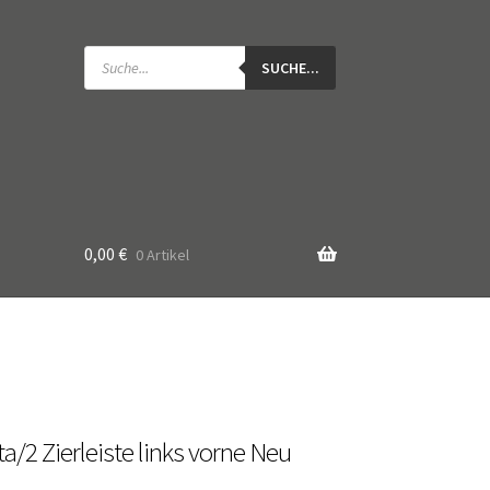
Products
search
SUCHE...
0,00
€
0 Artikel
a/2 Zierleiste links vorne Neu