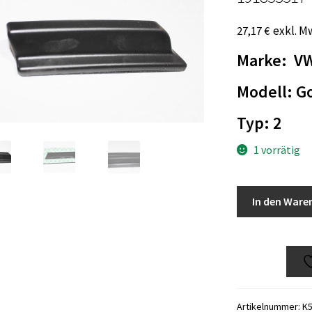
exkl. M
27,17
€
Marke: V
Modell: Go
Typ: 2
1 vorrätig
VW
In den Ware
Golf/Jetta/2
Zierleiste
links
vorne
Neu
191853517
Artikelnummer:
K