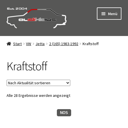
Zur
Zum
Menü
Navigation
Inhalt
springen
springen
Start
Start
VW
Jetta
2 (165) 1983-1992
Kraftstoff
AGB
Kraftstoff
Click & Collect – Abholung vor Ort
Datenschutz
Nach
Alle 28 Ergebnisse werden angezeigt
Impressum
Aktualität
sortiert
Kasse
NOS
Kontakt