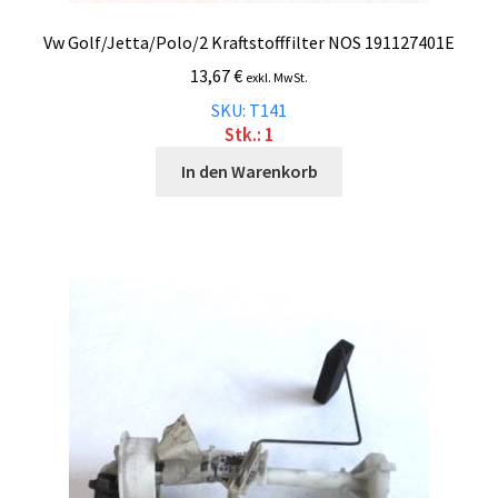
Vw Golf/Jetta/Polo/2 Kraftstofffilter NOS 191127401E
13,67
€
exkl. MwSt.
SKU: T141
Stk.: 1
In den Warenkorb