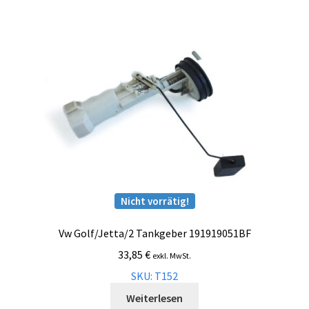
Nicht vorrätig!
Vw Golf/Jetta/2 Tankgeber 191919051BF
33,85
€
exkl. MwSt.
SKU: T152
Weiterlesen