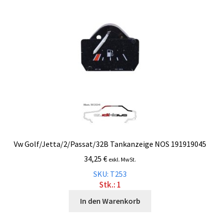
Malvorlagen
Mein Konto
Newsletter
Vertrag widerrufen
Warenkorb
Vw Golf/Jetta/2/Passat/32B Tankanzeige NOS 191919045
Widerrufsbelehrung
34,25
€
exkl. MwSt.
SKU: T253
Wunschzettel
Stk.: 1
In den Warenkorb
Zahlung und Versand