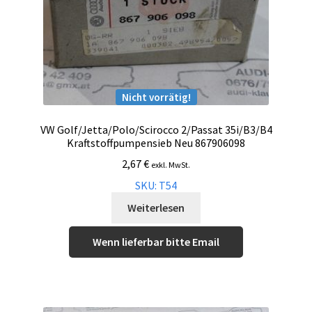
Nicht vorrätig!
VW Golf/Jetta/Polo/Scirocco 2/Passat 35i/B3/B4
Kraftstoffpumpensieb Neu 867906098
2,67
€
exkl. MwSt.
SKU: T54
Weiterlesen
Wenn lieferbar bitte Email