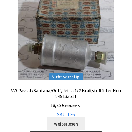
Nicht vorrätig!
VW Passat/Santana/Golf/Jetta 1/2 Kraftstofffilter Neu
849133511
18,25
€
exkl. MwSt.
SKU: T36
Weiterlesen