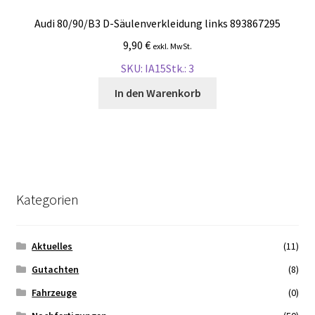
Audi 80/90/B3 D-Säulenverkleidung links 893867295
9,90
€
exkl. MwSt.
SKU: IA15
Stk.: 3
In den Warenkorb
Kategorien
Aktuelles
(11)
Gutachten
(8)
Fahrzeuge
(0)