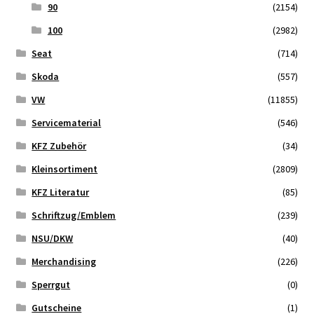
90
(2154)
100
(2982)
Seat
(714)
Skoda
(557)
VW
(11855)
Servicematerial
(546)
KFZ Zubehör
(34)
Kleinsortiment
(2809)
KFZ Literatur
(85)
Schriftzug/Emblem
(239)
NSU/DKW
(40)
Merchandising
(226)
Sperrgut
(0)
Gutscheine
(1)