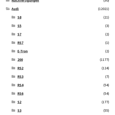
Nachfertigungen
(50)
Audi
(12021)
S8
(21)
S5
(3)
S7
(2)
RS7
(1)
E-Tron
(2)
200
(1177)
RS2
(124)
RS3
(7)
RS4
(54)
RS6
(54)
S2
(177)
S3
(55)