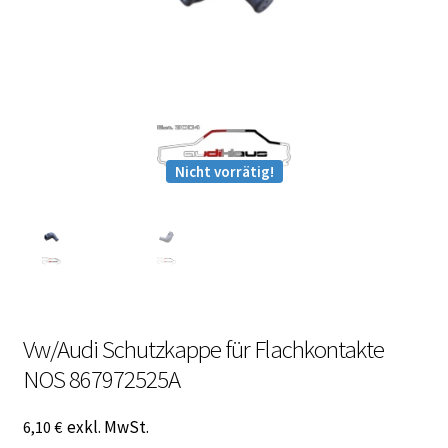
Malvorlagen
Mein Konto
Newsletter
Nicht vorrätig!
Vertrag widerrufen
Warenkorb
Widerrufsbelehrung
Vw/Audi Schutzkappe für Flachkontakte
Wunschzettel
NOS 867972525A
Zahlung und Versand
exkl. MwSt.
6,10
€