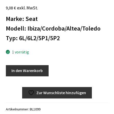
Zahlungsmöglichkeiten
exkl. MwSt.
9,08
€
Marke: Seat
Modell: Ibiza/Cordoba/Altea/Toledo
Typ: 6L/6L2/5P1/5P2
1 vorrätig
Seat
A
In den Warenkorb
Ibiza/6L/Cordoba/6L2/Altea/5P1/Toledo/5P2
l
Kennzeichenbeleuchtung
t
NOS
e
Zur Wunschliste hinzufügen
5P0943021
r
Menge
n
a
Artikelnummer:
BL1099
t