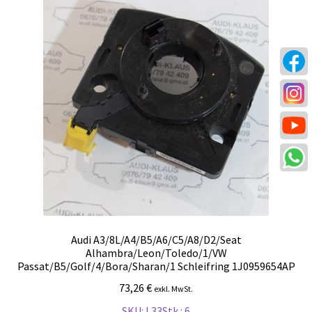
Audi A3/8L/A4/B5/A6/C5/A8/D2/Seat
Alhambra/Leon/Toledo/1/VW
Passat/B5/Golf/4/Bora/Sharan/1 Schleifring 1J0959654AP
73,26
€
exkl. MwSt.
SKU: L33
Stk.: 6