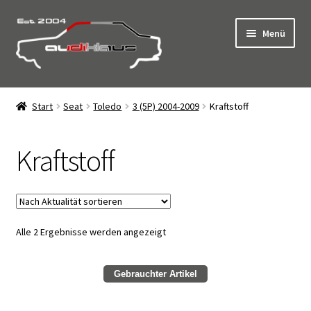
Zur
Zum
Menü
Navigation
Inhalt
springen
springen
Start
Start
Seat
Toledo
3 (5P) 2004-2009
Kraftstoff
AGB
Kraftstoff
Click & Collect – Abholung vor Ort
Datenschutz
Nach
Alle 2 Ergebnisse werden angezeigt
Impressum
Aktualität
sortiert
Kasse
Gebrauchter Artikel
Kontakt