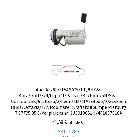
Malvorlagen
Mein Konto
Newsletter
Vertrag widerrufen
Warenkorb
Audi A3/8L/8P/A6/C5/TT/8N/Vw
Bora/Golf/3/4/Lupo/1/Passat/B5/Polo/6N/Seat
Widerrufsbelehrung
Cordoba/6K/6L/Ibiza/2/Leon/1M/1P/Toledo/2/3/Skoda
Fabia/Octavia/1/2/Roomster Kraftstoffpumpe Pierburg
Wunschzettel
7.07795.35.0/Vergleichsnr.: 1J0919051H/4F1837016A
41,58
€
exkl. MwSt.
Zahlung und Versand
SKU: T280