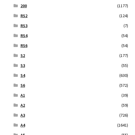
200
(1177)
RS2
(124)
RS3
(7)
RS4
(54)
RS6
(54)
S2
(177)
S3
(55)
S4
(630)
S6
(572)
A1
(39)
A2
(59)
A3
(726)
A4
(1641)
A5
(55)