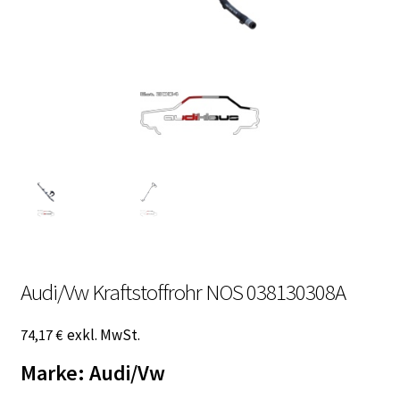
Malvorlagen
Mein Konto
Newsletter
Vertrag widerrufen
Warenkorb
Widerrufsbelehrung
Audi/Vw Kraftstoffrohr NOS 038130308A
Wunschzettel
exkl. MwSt.
74,17
€
Marke: Audi/Vw
Zahlung und Versand