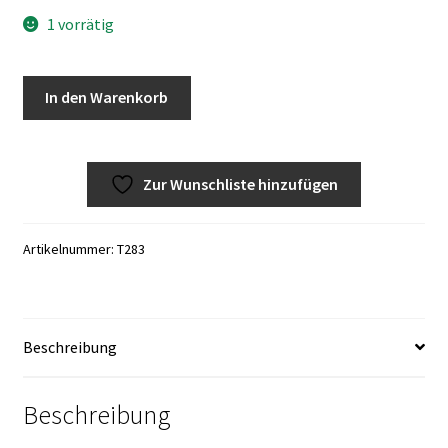
1 vorrätig
Zahlungsmöglichkeiten
Audi/Vw
A
In den Warenkorb
Kraftstoffrohr
l
NOS
t
038130308A
e
Zur Wunschliste hinzufügen
Menge
r
n
a
Artikelnummer:
T283
t
i
v
e
Beschreibung
:
Beschreibung