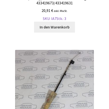
433419673/433419631
20,91
€
exkl. MwSt.
SKU: IA7
Stk.: 3
In den Warenkorb