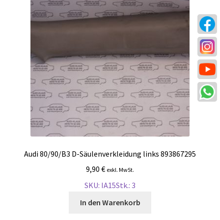
Audi 80/90/B3 D-Säulenverkleidung links 893867295
9,90
€
exkl. MwSt.
SKU: IA15
Stk.: 3
In den Warenkorb