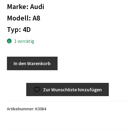
Marke: Audi
Zahlungsmöglichkeiten
Modell: A8
Typ: 4D
1 vorrätig
Audi
A
In den Warenkorb
A8/4D
l
Luftführungsgitter
t
rechts
e
Zur Wunschliste hinzufügen
NOS
r
4D0853684-
n
3FZ
a
Artikelnummer:
K3084
Menge
t
i
v