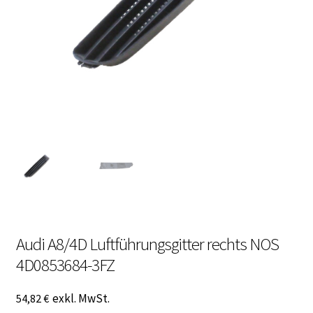
Malvorlagen
Mein Konto
Newsletter
Vertrag widerrufen
Warenkorb
Widerrufsbelehrung
Audi A8/4D Luftführungsgitter rechts NOS
Wunschzettel
4D0853684-3FZ
Zahlung und Versand
exkl. MwSt.
54,82
€