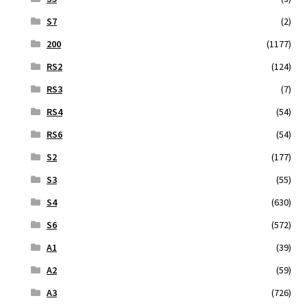
S7
(2)
200
(1177)
RS2
(124)
RS3
(7)
RS4
(54)
RS6
(54)
S2
(177)
S3
(55)
S4
(630)
S6
(572)
A1
(39)
A2
(59)
A3
(726)