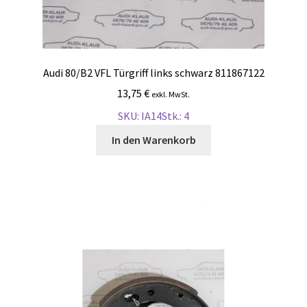
Audi 80/B2 VFL Türgriff links schwarz 811867122
13,75
€
exkl. MwSt.
SKU: IA14
Stk.: 4
In den Warenkorb