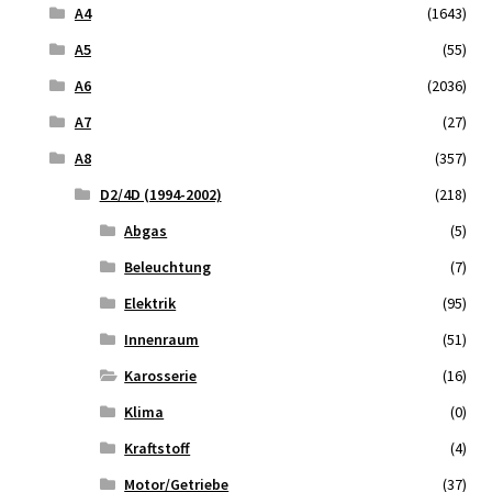
A4
(1643)
A5
(55)
A6
(2036)
A7
(27)
A8
(357)
D2/4D (1994-2002)
(218)
Abgas
(5)
Beleuchtung
(7)
Elektrik
(95)
Innenraum
(51)
Karosserie
(16)
Klima
(0)
Kraftstoff
(4)
Motor/Getriebe
(37)