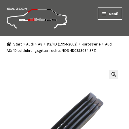
Zur
Zum
Menü
Navigation
Inhalt
springen
springen
Start
Start
Audi
A8
D2/4D (1994-2002)
Karosserie
Audi
A8/4D Luftführungsgitter rechts NOS 4D0853684-3FZ
AGB
Click & Collect – Abholung vor Ort
Datenschutz
Impressum
Kasse
Kontakt