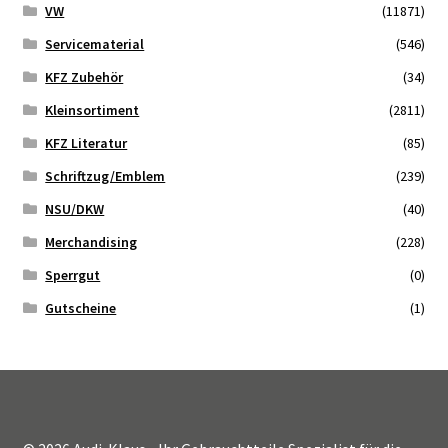
VW
(11871)
Servicematerial
(546)
KFZ Zubehör
(34)
Kleinsortiment
(2811)
KFZ Literatur
(85)
Schriftzug/Emblem
(239)
NSU/DKW
(40)
Merchandising
(228)
Sperrgut
(0)
Gutscheine
(1)