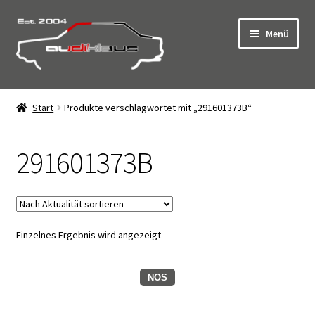
Zur
Zum
Menü
Navigation
Inhalt
springen
springen
Start
Start
Produkte verschlagwortet mit „291601373B“
AGB
291601373B
Click & Collect – Abholung vor Ort
Datenschutz
Einzelnes Ergebnis wird angezeigt
Impressum
Kasse
NOS
Kontakt