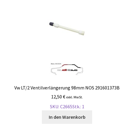
Malvorlagen
Mein Konto
Newsletter
Vertrag widerrufen
Warenkorb
Vw LT/2 Ventilverlängerung 98mm NOS 291601373B
Widerrufsbelehrung
12,50
€
exkl. MwSt.
SKU: C2665
Stk.: 1
Wunschzettel
In den Warenkorb
Zahlung und Versand