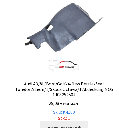
Malvorlagen
Mein Konto
Newsletter
Vertrag widerrufen
Warenkorb
Audi A3/8L/Bora/Golf/4/New Bettle/Seat
Toledo/2/Leon/1/Skoda Octavia/1 Abdeckung NOS
Widerrufsbelehrung
1J0825250J
29,08
€
exkl. MwSt.
Wunschzettel
SKU: K4100
Stk.: 1
Zahlung und Versand
In den Warenkorb