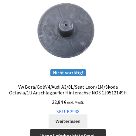
Nicht vorrätig!
Vw Bora/Golf/4/Audi A3/8L/Seat Leon/1M/Skoda
Octavia/1U Anschlagpuffer Hinterachse NOS 1J0512149H
22,84
€
exkl. MwSt.
SKU: K2938
Weiterlesen
Wenn lieferbar bitte Email