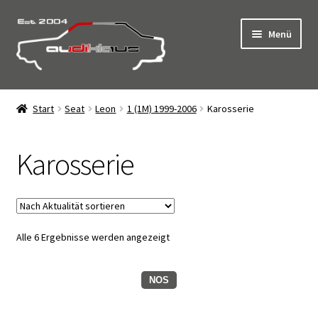
Zur
Zum
Menü
Navigation
Inhalt
springen
springen
Start
Start
Seat
Leon
1 (1M) 1999-2006
Karosserie
AGB
Karosserie
Click & Collect – Abholung vor Ort
Datenschutz
Nach
Alle 6 Ergebnisse werden angezeigt
Impressum
Aktualität
sortiert
Kasse
NOS
Kontakt