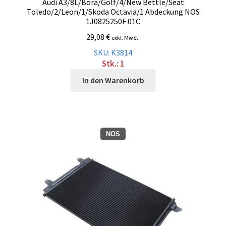
Audi A3/8L/Bora/Golf/4/New Bettle/Seat
Toledo/2/Leon/1/Skoda Octavia/1 Abdeckung NOS
1J0825250F 01C
29,08
€
exkl. MwSt.
SKU: K3814
Stk.: 1
In den Warenkorb
NOS