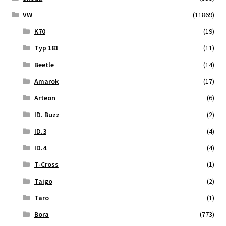
VW
(11869)
K70
(19)
Typ 181
(11)
Beetle
(14)
Amarok
(17)
Arteon
(6)
ID. Buzz
(2)
ID.3
(4)
ID.4
(4)
T-Cross
(1)
Taigo
(2)
Taro
(1)
Bora
(773)