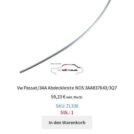
Malvorlagen
Mein Konto
Newsletter
Vertrag widerrufen
Warenkorb
Vw Passat/3AA Abdeckleiste NOS 3AA837643/3Q7
Widerrufsbelehrung
59,23
€
exkl. MwSt.
SKU: ZL330
Wunschzettel
Stk.: 1
In den Warenkorb
Zahlung und Versand