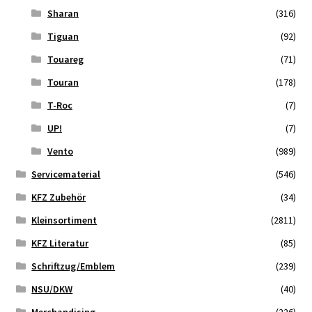
Sharan
(316)
Tiguan
(92)
Touareg
(71)
Touran
(178)
T-Roc
(7)
UP!
(7)
Vento
(989)
Servicematerial
(546)
KFZ Zubehör
(34)
Kleinsortiment
(2811)
KFZ Literatur
(85)
Schriftzug/Emblem
(239)
NSU/DKW
(40)
Merchandising
(226)