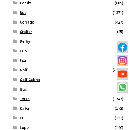
Caddy
(685)
Bus
(1371)
Corrado
(427)
Crafter
(45)
Derby
(108)
EOS
(38)
Fox
(72)
Golf
(4399)
Golf Cabrio
(921)
Iltis
(13)
Jetta
(1743)
Käfer
(172)
LT
(222)
Lupo
(146)