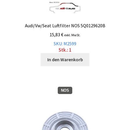
Audi/Vw/Seat Luftfilter NOS 5Q0129620B
15,83
€
exkl. MwSt.
SKU: M2599
Stk.: 1
In den Warenkorb
NOS