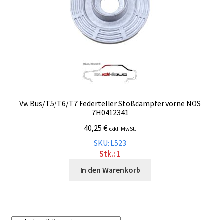
Vw Bus/T5/T6/T7 Federteller Stoßdämpfer vorne NOS
7H0412341
40,25
€
exkl. MwSt.
SKU: L523
Stk.: 1
In den Warenkorb