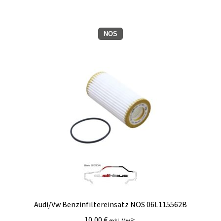
Zahlungsmöglichkeiten
NOS
Audi/Vw Benzinfiltereinsatz NOS 06L115562B
10,00
€
exkl. MwSt.