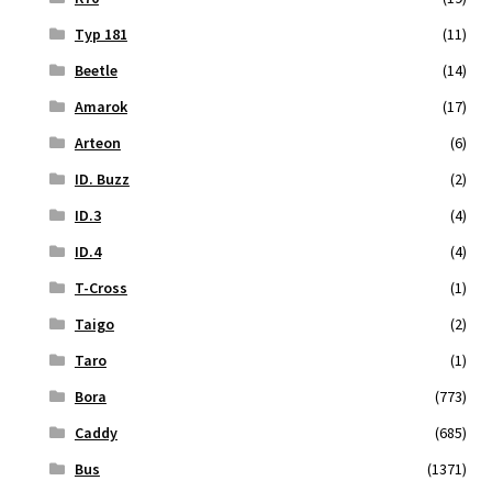
Typ 181
(11)
Beetle
(14)
Amarok
(17)
Arteon
(6)
ID. Buzz
(2)
ID.3
(4)
ID.4
(4)
T-Cross
(1)
Taigo
(2)
Taro
(1)
Bora
(773)
Caddy
(685)
Bus
(1371)