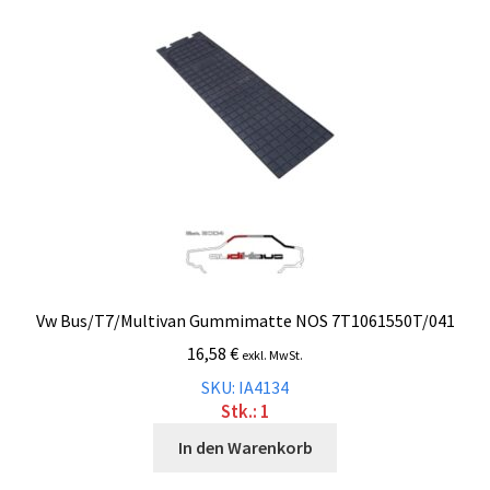
Malvorlagen
Mein Konto
Newsletter
Vertrag widerrufen
Warenkorb
Vw Bus/T7/Multivan Gummimatte NOS 7T1061550T/041
Widerrufsbelehrung
16,58
€
exkl. MwSt.
SKU: IA4134
Wunschzettel
Stk.: 1
In den Warenkorb
Zahlung und Versand