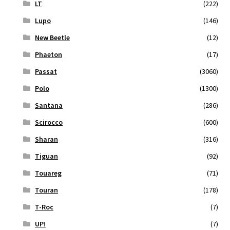
LT
(222)
Lupo
(146)
New Beetle
(12)
Phaeton
(17)
Passat
(3060)
Polo
(1300)
Santana
(286)
Scirocco
(600)
Sharan
(316)
Tiguan
(92)
Touareg
(71)
Touran
(178)
T-Roc
(7)
UP!
(7)