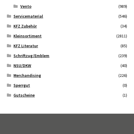
Vento
(989)
Servicematerial
(546)
KFZ Zubehör
(34)
Kleinsortiment
(2811)
KFZ Literatur
(85)
Schriftzug/Emblem
(239)
NSU/DKW
(40)
Merchandising
(226)
Sperrgut
(0)
Gutscheine
(1)