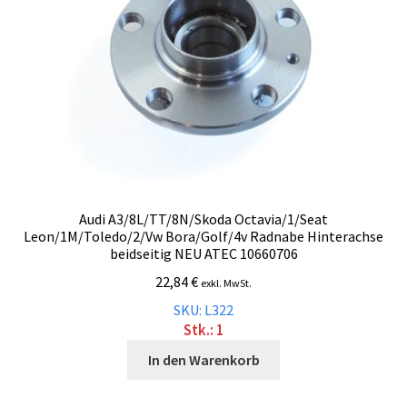
Audi A3/8L/TT/8N/Skoda Octavia/1/Seat
Leon/1M/Toledo/2/Vw Bora/Golf/4v Radnabe Hinterachse
beidseitig NEU ATEC 10660706
22,84
€
exkl. MwSt.
SKU: L322
Stk.: 1
In den Warenkorb