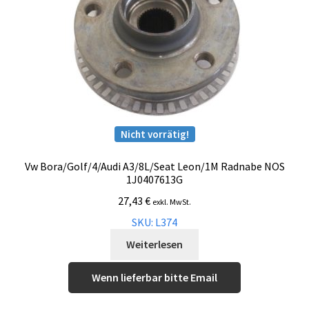
Nicht vorrätig!
Vw Bora/Golf/4/Audi A3/8L/Seat Leon/1M Radnabe NOS
1J0407613G
27,43
€
exkl. MwSt.
SKU: L374
Weiterlesen
Wenn lieferbar bitte Email