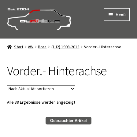
Zur
Zum
Menü
Navigation
Inhalt
springen
springen
Start
Start
VW
Bora
(1J2) 1998-2013
Vorder.- Hinterachse
AGB
Vorder.- Hinterachse
Click & Collect – Abholung vor Ort
Datenschutz
Nach
Alle 38 Ergebnisse werden angezeigt
Impressum
Aktualität
sortiert
Kasse
Gebrauchter Artikel
Kontakt