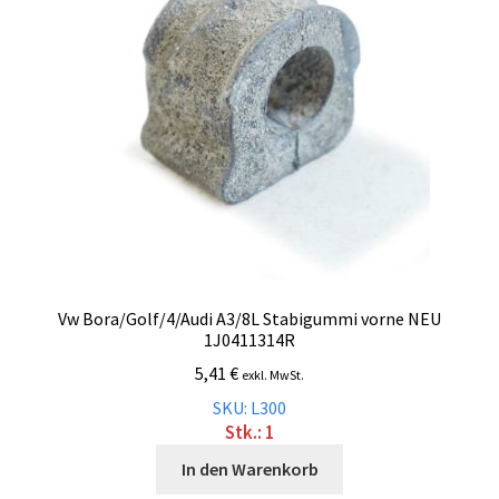
Vw Bora/Golf/4/Audi A3/8L Stabigummi vorne NEU
1J0411314R
5,41
€
exkl. MwSt.
SKU: L300
Stk.: 1
In den Warenkorb