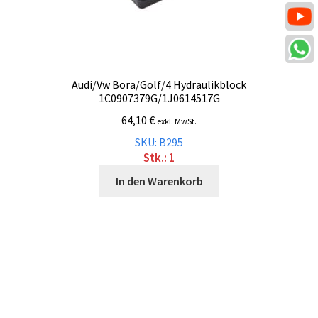
Audi/Vw Bora/Golf/4 Hydraulikblock
1C0907379G/1J0614517G
64,10
€
exkl. MwSt.
SKU: B295
Stk.: 1
In den Warenkorb