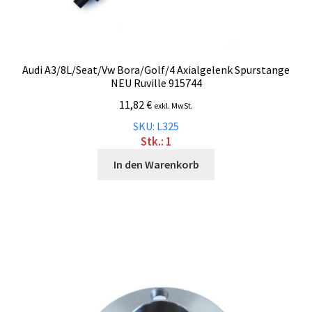
Audi A3/8L/Seat/Vw Bora/Golf/4 Axialgelenk Spurstange
NEU Ruville 915744
11,82
€
exkl. MwSt.
SKU: L325
Stk.: 1
In den Warenkorb