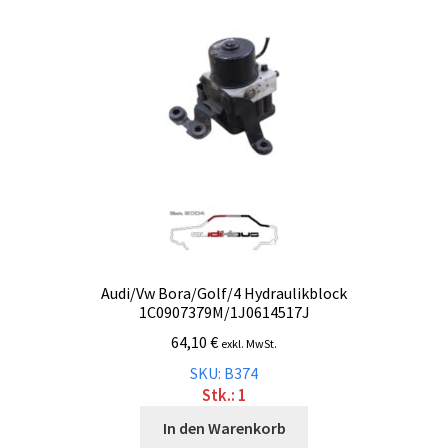
Malvorlagen
Mein Konto
Newsletter
Vertrag widerrufen
Warenkorb
Audi/Vw Bora/Golf/4 Hydraulikblock
1C0907379M/1J0614517J
Widerrufsbelehrung
64,10
€
exkl. MwSt.
Wunschzettel
SKU: B374
Stk.: 1
Zahlung und Versand
In den Warenkorb