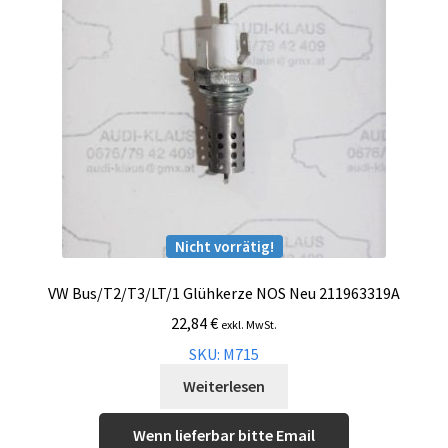
Malvorlagen
Mein Konto
Newsletter
Vertrag widerrufen
Nicht vorrätig!
Warenkorb
VW Bus/T2/T3/LT/1 Glühkerze NOS Neu 211963319A
Widerrufsbelehrung
22,84
€
exkl. MwSt.
SKU: M715
Wunschzettel
Weiterlesen
Zahlung und Versand
Wenn lieferbar bitte Email