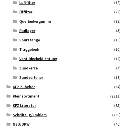
Luftfilter
(12)
Ölfilter
(23)
Querlenkergummi
(29)
Radlager
(5)
Spurstange
(10)
Traggelenk
(10)
Ventildeckeldichtung
(12)
Zündkerze
(4)
Zündverteiler
(18)
KFZ Zubehör
(34)
Kleinsortiment
(2811)
KFZ Literatur
(85)
Schriftzug/Emblem
(239)
NSU/DKW
(40)