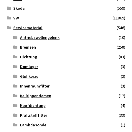
Skoda
(559)
VW
(11869)
Servicematerial
(546)
Antriebswellengelenk
(10)
Bremsen
(258)
Dichtung
(83)
Domlager
(3)
Glühkerze
(2)
Innenraumfilter
(3)
Keilrippenriemen
(17)
Kopfdichtung
(4)
Kraftstofffilter
(33)
Lambdasonde
(1)